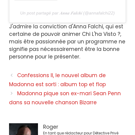
Un post partagé par 𝑨𝒏𝒏𝒂 𝑭𝒂𝒍𝒄𝒉𝒊 (@annafalchi22)
J'admire la conviction d'Anna Falchi, qui est
certaine de pouvoir animer Chi L'ha Visto ?,
mais être passionnée par un programme ne
signifie pas nécessairement être la bonne
personne pour le présenter.
Navigation
Confessions II, le nouvel album de
des
Madonna est sorti : album top et flop
articles
Madonna pique son ex-mari Sean Penn
dans sa nouvelle chanson Bizarre
Roger
En tant que rédacteur pour Détective Privé