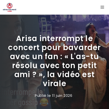
Aller
Me
au
contenu
Arisa interrompt le
concert pour bavarder
avec un fan : « L'as-tu
résolu avec ton petit
ami ? », la vidéo est
virale
Publié le
11 juin 2026