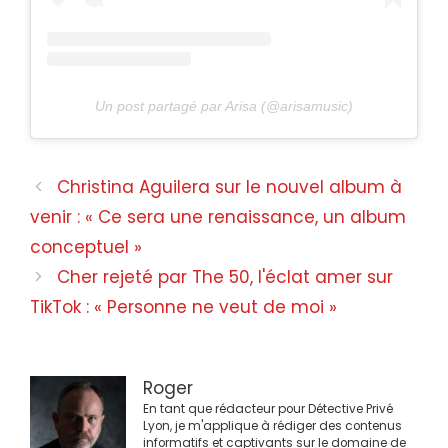
Un post partagé par Arisa (@arisamusic)
Navigation
Christina Aguilera sur le nouvel album à
des
venir : « Ce sera une renaissance, un album
articles
conceptuel »
Cher rejeté par The 50, l'éclat amer sur
TikTok : « Personne ne veut de moi »
Roger
En tant que rédacteur pour Détective Privé
Lyon, je m'applique à rédiger des contenus
informatifs et captivants sur le domaine de