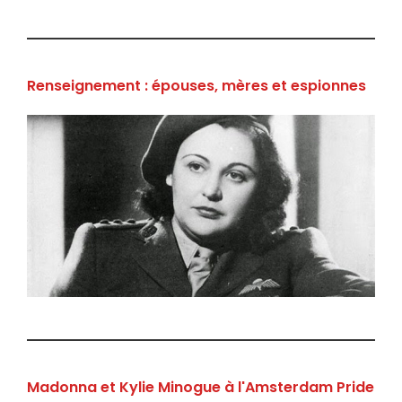
Renseignement : épouses, mères et espionnes
Madonna et Kylie Minogue à l'Amsterdam Pride