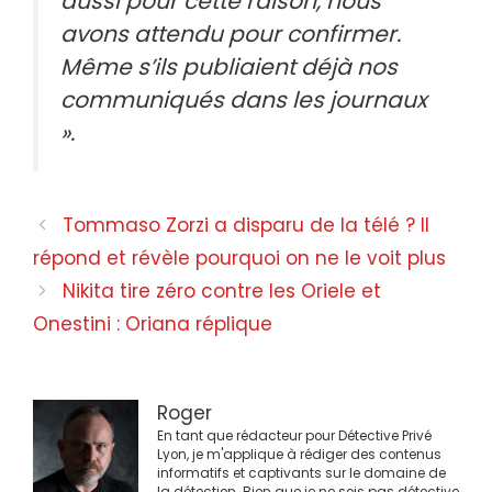
aussi pour cette raison, nous
avons attendu pour confirmer.
Même s’ils publiaient déjà nos
communiqués dans les journaux
».
Navigation
Tommaso Zorzi a disparu de la télé ? Il
des
répond et révèle pourquoi on ne le voit plus
articles
Nikita tire zéro contre les Oriele et
Onestini : Oriana réplique
Roger
En tant que rédacteur pour Détective Privé
Lyon, je m'applique à rédiger des contenus
informatifs et captivants sur le domaine de
la détection. Bien que je ne sois pas détective