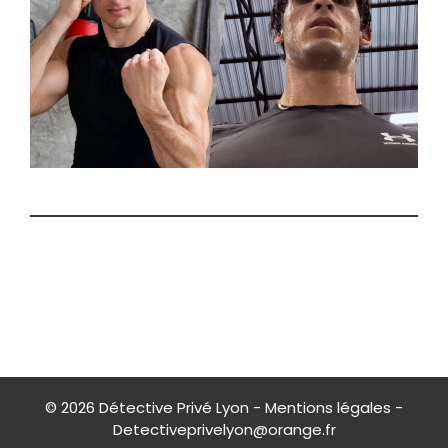
© 2026
Détective Privé Lyon
-
Mentions légales
-
Detectiveprivelyon@orange.fr