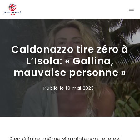
Aller
Me
au
contenu
Caldonazzo tire zéro à
L’Isola: « Gallina,
mauvaise personne »
Publié le
10 mai 2023
Rien à faire, même si maintenant elle est