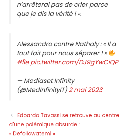
n’arrêterai pas de crier parce
que je dis la vérité ! ».
Alessandro contre Nathaly : « Il a
tout fait pour nous séparer ! »
#Île
pic.twitter.com/DJ9gYwCiQP
— Mediaset Infinity
(@MedInfinityIT)
2 mai 2023
Navigation
Edoardo Tavassi se retrouve au centre
des
d’une polémique absurde :
articles
« Defollowatemi »