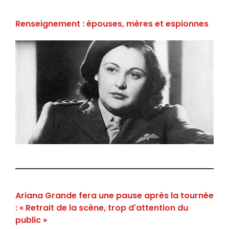
Renseignement : épouses, mères et espionnes
Ariana Grande fera une pause après la tournée
: « Retrait de la scène, trop d'attention du
public »