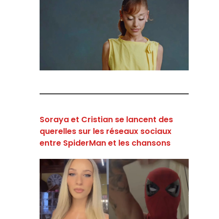
Soraya et Cristian se lancent des
querelles sur les réseaux sociaux
entre SpiderMan et les chansons