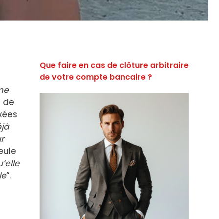
Que faire en cas de clôture arbitraire
de votre compte bancaire ?
mme
e de
axées
éjà
r
eule
’elle
le
“.