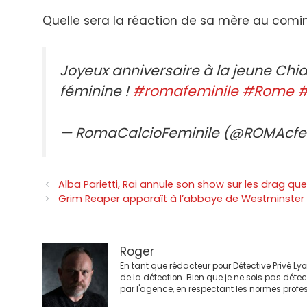
Quelle sera la réaction de sa mère au comi
Joyeux anniversaire à la jeune Chia
féminine !
#romafeminile
#Rome
#
— RomaCalcioFeminile (@ROMAcf
Navigation
Alba Parietti, Rai annule son show sur les drag qu
des
Grim Reaper apparaît à l’abbaye de Westminster 
articles
Roger
En tant que rédacteur pour Détective Privé Ly
de la détection. Bien que je ne sois pas déte
par l'agence, en respectant les normes profes