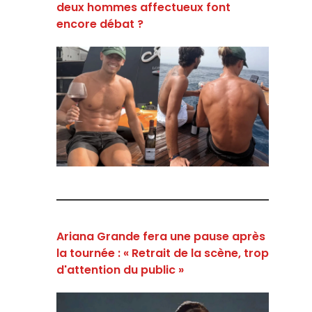
deux hommes affectueux font
encore débat ?
Ariana Grande fera une pause après
la tournée : « Retrait de la scène, trop
d'attention du public »