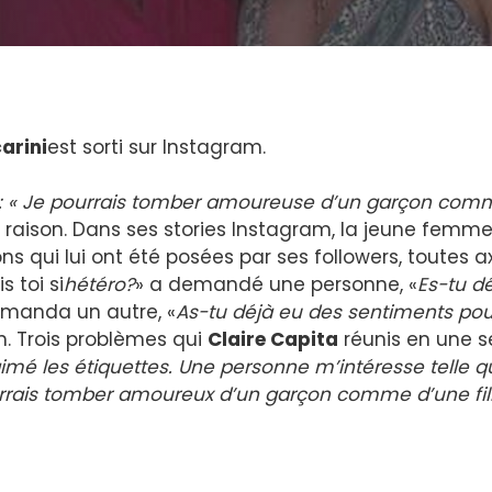
arini
est sorti sur Instagram.
sort : « Je pourrais tomber amoureuse d’un garçon co
il a raison. Dans ses stories Instagram, la jeune femm
ns qui lui ont été posées par ses followers, toutes 
 toi si
hétéro?
» a demandé une personne, «
Es-tu d
emanda un autre, «
As-tu déjà eu des sentiments pou
on. Trois problèmes qui
Claire Capita
réunis en une s
aimé les étiquettes. Une personne m’intéresse telle qu
pourrais tomber amoureux d’un garçon comme d’une fil