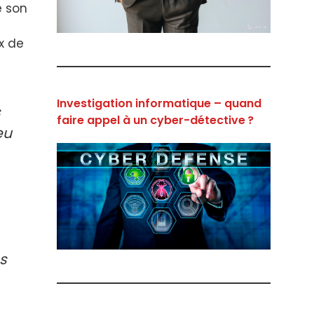
e son
x de
Investigation informatique – quand
s
faire appel à un cyber-détective ?
eu
s