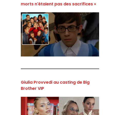
morts n'étaient pas des sacrifices »
Giulia Provvedi au casting de Big
Brother VIP