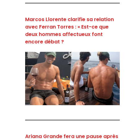
Marcos Llorente clarifie sa relation
avec Ferran Torres : « Est-ce que
deux hommes affectueux font
encore débat ?
Ariana Grande fera une pause après