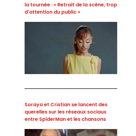
la tournée : « Retrait de la scène, trop
d'attention du public »
Soraya et Cristian se lancent des
querelles sur les réseaux sociaux
entre SpiderMan et les chansons