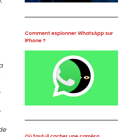
.
Comment espionner WhatsApp sur
iPhone ?
a
s
e
nde
Où faut-il cacher une caméra