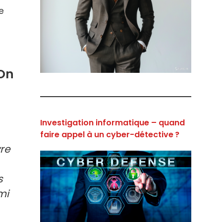
e
 On
Investigation informatique – quand
faire appel à un cyber-détective ?
vre
s
mi