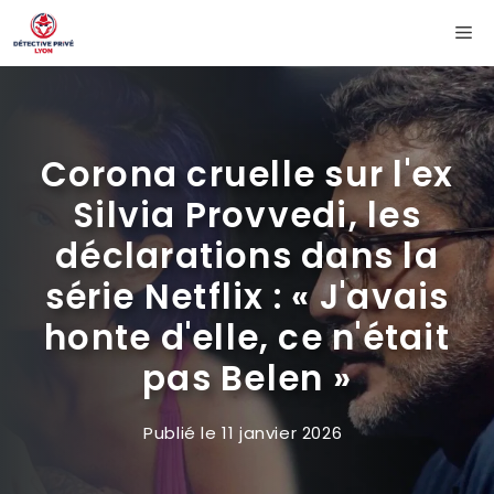
Aller
Me
au
contenu
Corona cruelle sur l'ex
Silvia Provvedi, les
déclarations dans la
série Netflix : « J'avais
honte d'elle, ce n'était
pas Belen »
Publié le
11 janvier 2026