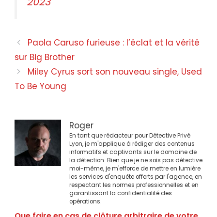
2023
Navigation
Paola Caruso furieuse : l’éclat et la vérité
des
sur Big Brother
articles
Miley Cyrus sort son nouveau single, Used
To Be Young
Roger
En tant que rédacteur pour Détective Privé
Lyon, je m'applique à rédiger des contenus
informatifs et captivants sur le domaine de
la détection. Bien que je ne sois pas détective
moi-même, je m'efforce de mettre en lumière
les services d'enquête offerts par l'agence, en
respectant les normes professionnelles et en
garantissant la confidentialité des
opérations.
Que faire en cas de clôture arbitraire de votre