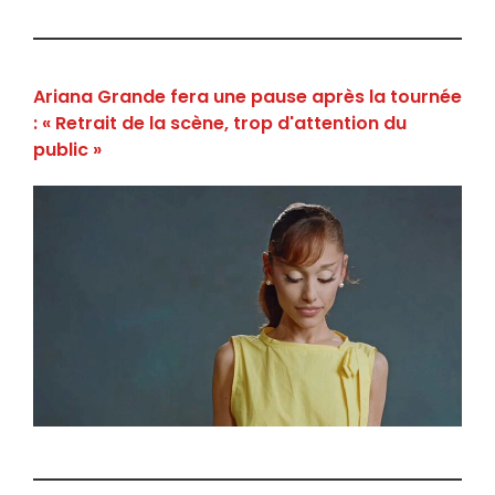
Ariana Grande fera une pause après la tournée
: « Retrait de la scène, trop d'attention du
public »