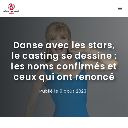
Aller
Me
au
contenu
Danse avec les stars,
le casting se dessine :
les noms confirmés et
ceux qui ont renoncé
Publié le
9 août 2023