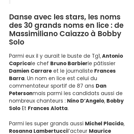
Danse avec les stars, les noms
des 30 grands noms en lice : de
Massimiliano Caiazzo à Bobby
Solo
Parmi eux il y aurait le buste de Tg1,
Antonio
Caprica
le chef
Bruno Barbier
le pâtissier
Damien Carrare
et le journaliste
Frances
Barra
. Un nom en lice est celui du
commentateur sportif de 87 ans
Dan
Peterson
mais parmi les candidats aussi de
nombreux chanteurs :
Nino D’Angelo
,
Bobby
Solo
Et
Frances Alotta
.
Parmi les super grands aussi
Michel Placido
,
Rosanna Lambertucci
l’acteur
Maurice