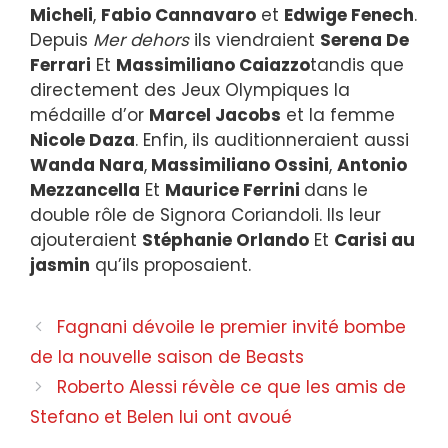
Micheli
,
Fabio Cannavaro
et
Edwige Fenech
.
Depuis
Mer dehors
ils viendraient
Serena De
Ferrari
Et
Massimiliano Caiazzo
tandis que
directement des Jeux Olympiques la
médaille d’or
Marcel Jacobs
et la femme
Nicole Daza
. Enfin, ils auditionneraient aussi
Wanda Nara
,
Massimiliano Ossini
,
Antonio
Mezzancella
Et
Maurice Ferrini
dans le
double rôle de Signora Coriandoli. Ils leur
ajouteraient
Stéphanie Orlando
Et
Carisi au
jasmin
qu’ils proposaient.
Navigation
Fagnani dévoile le premier invité bombe
des
de la nouvelle saison de Beasts
articles
Roberto Alessi révèle ce que les amis de
Stefano et Belen lui ont avoué