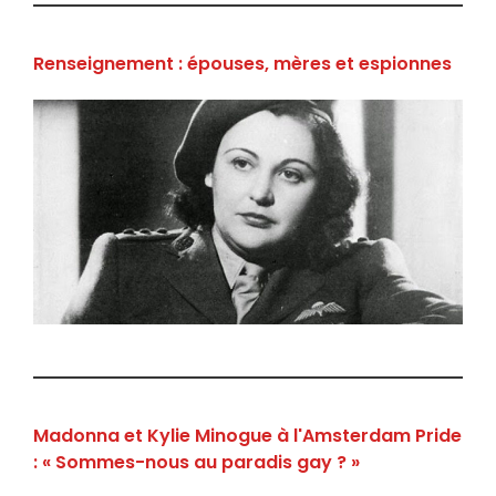
Renseignement : épouses, mères et espionnes
Madonna et Kylie Minogue à l'Amsterdam Pride
: « Sommes-nous au paradis gay ? »