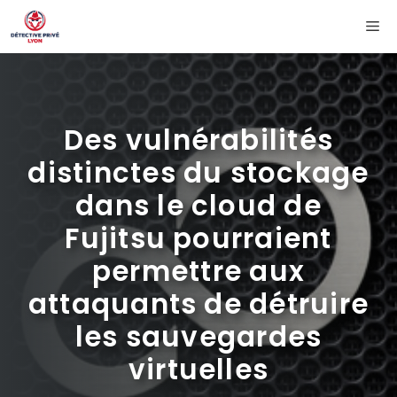
Aller
Me
au
contenu
Des vulnérabilités
distinctes du stockage
dans le cloud de
Fujitsu pourraient
permettre aux
attaquants de détruire
les sauvegardes
virtuelles