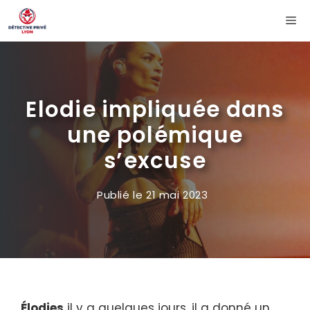
Aller
Me
au
contenu
Elodie impliquée dans
une polémique
s’excuse
Publié le
21 mai 2023
Élodies
il y a quelques jours, il a donné un