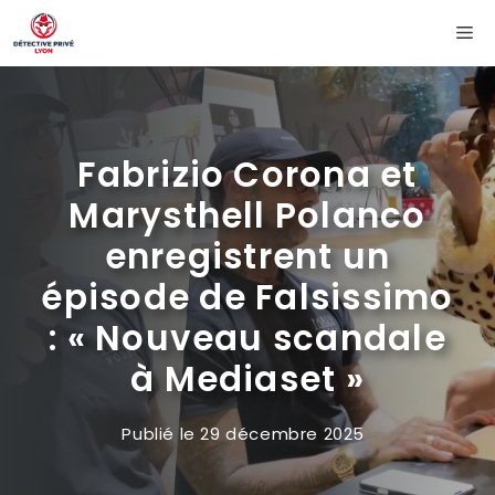
Aller
Me
au
contenu
Fabrizio Corona et
Marysthell Polanco
enregistrent un
épisode de Falsissimo
: « Nouveau scandale
à Mediaset »
Publié le
29 décembre 2025