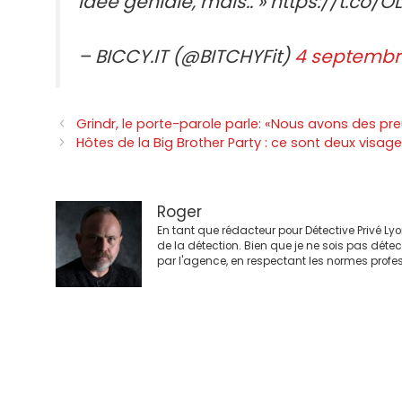
idée géniale, mais.. » https://t.co/O
– BICCY.IT (@BITCHYFit)
4 septembr
Navigation
Grindr, le porte-parole parle: «Nous avons des pre
des
Hôtes de la Big Brother Party : ce sont deux visag
articles
Roger
En tant que rédacteur pour Détective Privé Ly
de la détection. Bien que je ne sois pas déte
par l'agence, en respectant les normes profes