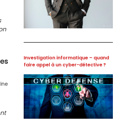
s
ion
Investigation informatique – quand
les
faire appel à un cyber-détective ?
nine
nt