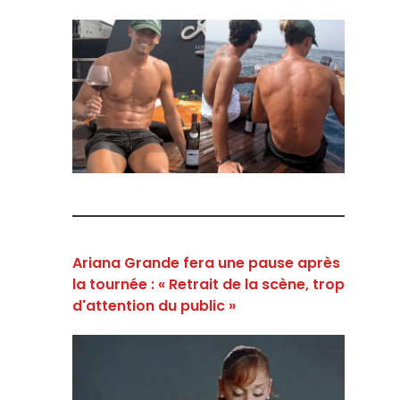
Ariana Grande fera une pause après
la tournée : « Retrait de la scène, trop
d'attention du public »