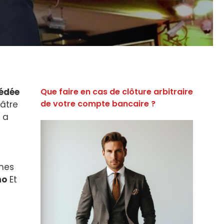
édée
Que faire en cas de clôture arbitraire
de votre compte bancaire ?
âtre
 a
unes
no
Et