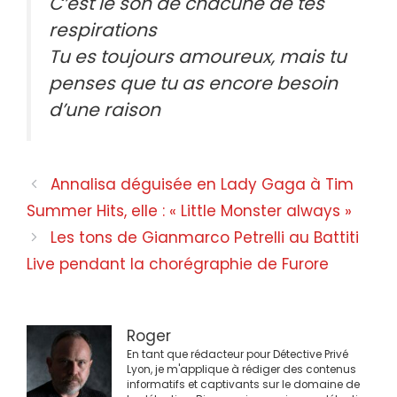
C’est le son de chacune de tes
respirations
Tu es toujours amoureux, mais tu
penses que tu as encore besoin
d’une raison
Navigation
Annalisa déguisée en Lady Gaga à Tim
des
Summer Hits, elle : « Little Monster always »
articles
Les tons de Gianmarco Petrelli au Battiti
Live pendant la chorégraphie de Furore
Roger
En tant que rédacteur pour Détective Privé
Lyon, je m'applique à rédiger des contenus
informatifs et captivants sur le domaine de