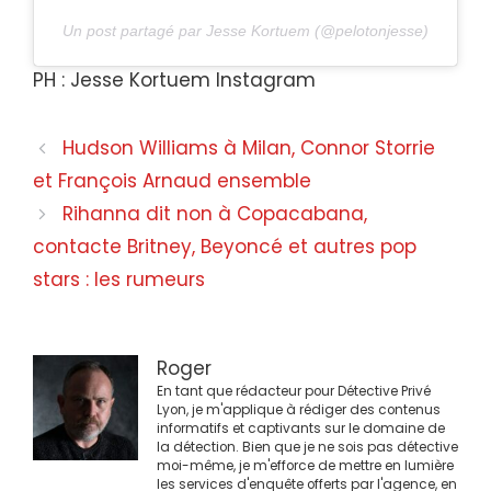
Un post partagé par Jesse Kortuem (@pelotonjesse)
PH : Jesse Kortuem Instagram
Navigation
Hudson Williams à Milan, Connor Storrie
des
et François Arnaud ensemble
articles
Rihanna dit non à Copacabana,
contacte Britney, Beyoncé et autres pop
stars : les rumeurs
Roger
En tant que rédacteur pour Détective Privé
Lyon, je m'applique à rédiger des contenus
informatifs et captivants sur le domaine de
la détection. Bien que je ne sois pas détective
moi-même, je m'efforce de mettre en lumière
les services d'enquête offerts par l'agence, en