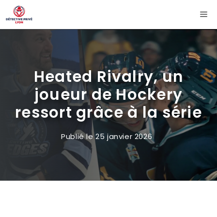
Aller
Me
au
contenu
Heated Rivalry, un
joueur de Hockery
ressort grâce à la série
Publié le
25 janvier 2026