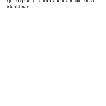
qui n'a plus à se battre pour concilier deux
identités. »