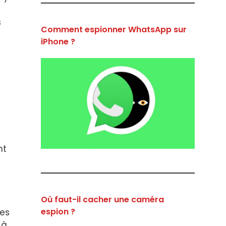
s
Comment espionner WhatsApp sur
iPhone ?
nt
Où faut-il cacher une caméra
espion ?
les
 à