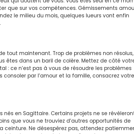
ceux qui doutent de vous. Vous êtes seul en ce mom
ompter que sur vos compétences. Gémissements amou
endez le milieu du mois, quelques lueurs vont enfin
.
de tout maintenant. Trop de problèmes non résolus,
s êtes dans un baril de colère. Mettez de côté votr
tal : ce n’est pas à vous de résoudre les problèmes
s consoler par l’amour et la famille, consacrez votr
ers nés en Sagittaire. Certains projets ne se révéleron
oins que vous ne trouviez d’autres opportunités de
 la ceinture. Ne désespérez pas, attendez patiemmen