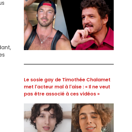
us
dant,
es
Le sosie gay de Timothée Chalamet
met l'acteur mal à l'aise : « Il ne veut
pas être associé à ces vidéos »