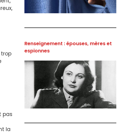
ent,
reux,
Renseignement : épouses, mères et
espionnes
 trop
e
e
t pas
t la