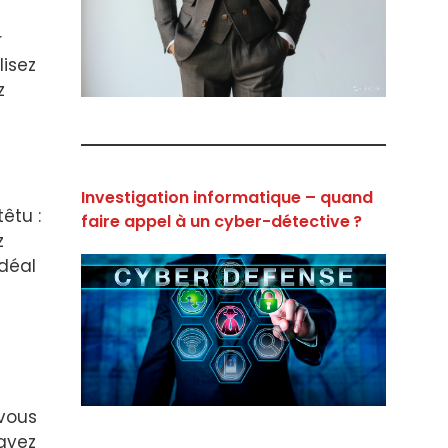
r
lisez
z
Investigation informatique – quand
êtu :
faire appel à un cyber-détective ?
z
idéal
 vous
sayez