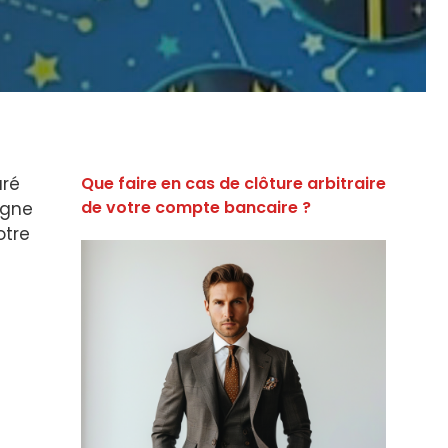
ré
Que faire en cas de clôture arbitraire
de votre compte bancaire ?
igne
otre