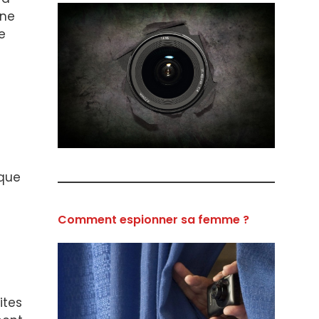
nne
e
 que
Comment espionner sa femme ?
ites