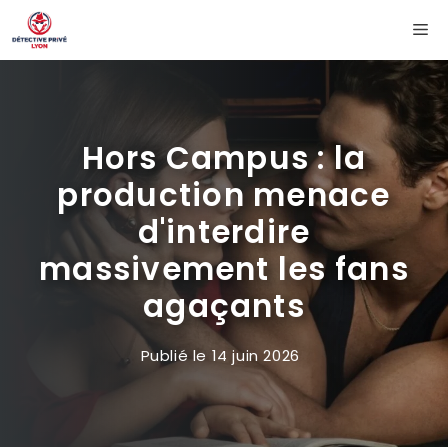
Aller
Me
au
contenu
Hors Campus : la
production menace
d'interdire
massivement les fans
agaçants
Publié le
14 juin 2026