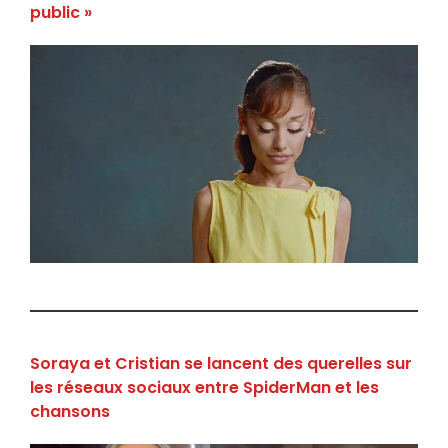
public »
Soraya et Cristian se lancent des querelles sur
les réseaux sociaux entre SpiderMan et les
chansons