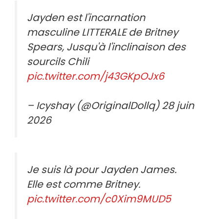
Jayden est l'incarnation
masculine LITTERALE de Britney
Spears, Jusqu'à l'inclinaison des
sourcils Chili
pic.twitter.com/j43GKpOJx6
– Icyshay (@OriginalDollq) 28 juin
2026
Je suis là pour Jayden James.
Elle est comme Britney.
pic.twitter.com/c0Xim9MUD5