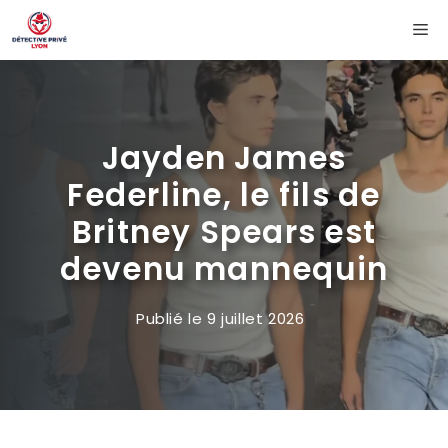
Aller
Me
au
contenu
Jayden James
Federline, le fils de
Britney Spears est
devenu mannequin
Publié le
9 juillet 2026