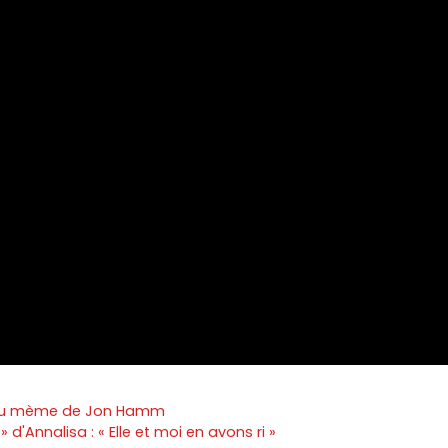
é du mème de Jon Hamm
d'Annalisa : « Elle et moi en avons ri »