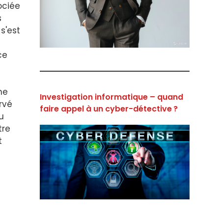
ociée
s
s'est
ce
he
Investigation informatique – quand
rvé
faire appel à un cyber-détective ?
u
tre
t