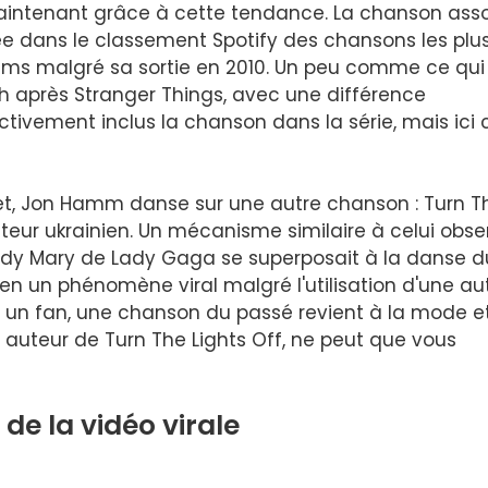
maintenant grâce à cette tendance. La chanson ass
trée dans le classement Spotify des chansons les plu
ams malgré sa sortie en 2010. Un peu comme ce qui 
h après Stranger Things, avec une différence
fectivement inclus la chanson dans la série, mais ici 
ffet, Jon Hamm danse sur une autre chanson : Turn T
éateur ukrainien. Un mécanisme similaire à celui obse
loody Mary de Lady Gaga se superposait à la danse d
en un phénomène viral malgré l'utilisation d'une au
 à un fan, une chanson du passé revient à la mode e
 auteur de Turn The Lights Off, ne peut que vous
 de la vidéo virale