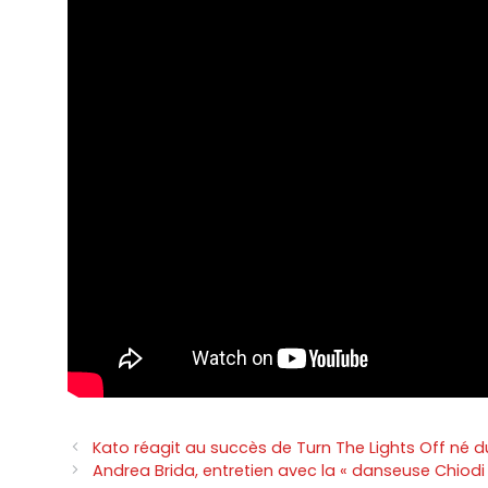
Navigation
Kato réagit au succès de Turn The Lights Off n
des
Andrea Brida, entretien avec la « danseuse Chiodi » 