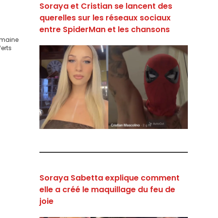
Soraya et Cristian se lancent des
querelles sur les réseaux sociaux
entre SpiderMan et les chansons
domaine
ferts
Soraya Sabetta explique comment
elle a créé le maquillage du feu de
joie