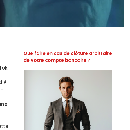
Que faire en cas de clôture arbitraire
de votre compte bancaire ?
Tok.
lié
je
une
.
ette