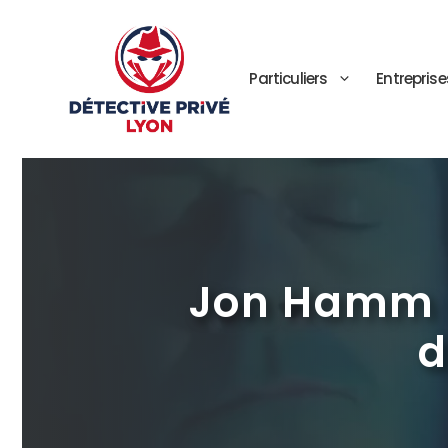
Aller
au
contenu
Particuliers
Entreprise
Jon Hamm et
d