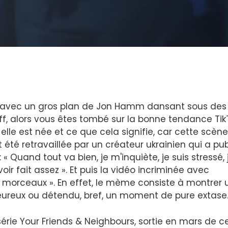
éo avec un gros plan de Jon Hamm dansant sous des
Off, alors vous êtes tombé sur la bonne tendance Tik
lle est née et ce que cela signifie, car cette scène
it été retravaillée par un créateur ukrainien qui a pub
 « Quand tout va bien, je m'inquiète, je suis stressé, 
r fait assez ». Et puis la vidéo incriminée avec
en morceaux ». En effet, le mème consiste à montrer 
heureux ou détendu, bref, un moment de pure extase
érie Your Friends & Neighbours, sortie en mars de c