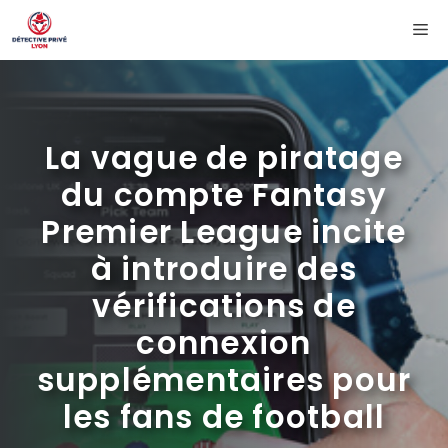
Aller
Me
au
contenu
La vague de piratage
du compte Fantasy
Premier League incite
à introduire des
vérifications de
connexion
supplémentaires pour
les fans de football