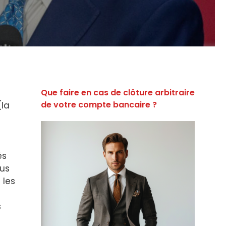
Que faire en cas de clôture arbitraire
de votre compte bancaire ?
(la
és
lus
 les
s