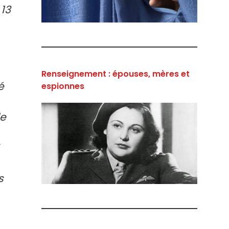
 13
Renseignement : épouses, mères et
é
espionnes
le
s