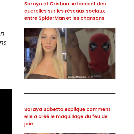
Soraya et Cristian se lancent des
querelles sur les réseaux sociaux
entre SpiderMan et les chansons
en
ons
Soraya Sabetta explique comment
elle a créé le maquillage du feu de
joie