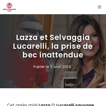
Aller
Me
au
contenu
Lazza et Selvaggia
Lucarelli, la prise de
bec inattendue
Publié le
3 avril 2023
Cet après midi
Lazza
Et
Lucarelli sauvage