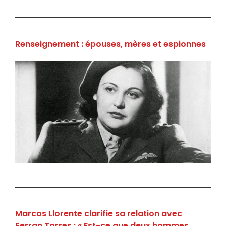
Renseignement : épouses, mères et espionnes
Marcos Llorente clarifie sa relation avec
Ferran Torres : « Est-ce que deux hommes