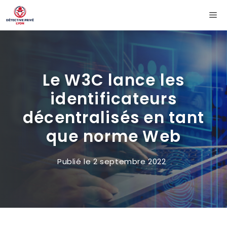
Aller
Me
au
contenu
Le W3C lance les
identificateurs
décentralisés en tant
que norme Web
Publié le
2 septembre 2022