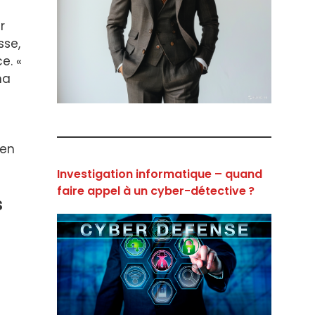
r
sse,
e. «
na
ien
Investigation informatique – quand
faire appel à un cyber-détective ?
s
e