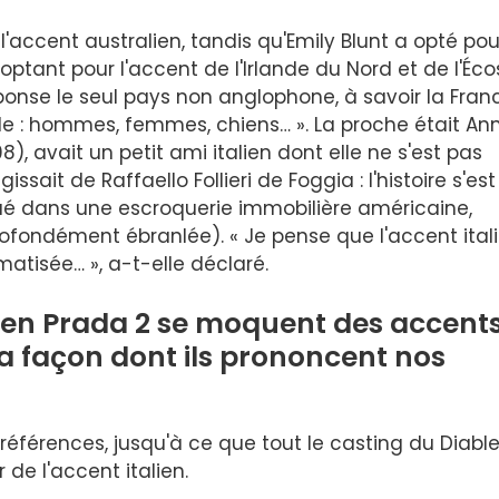
 l'accent australien, tandis qu'Emily Blunt a opté pou
n optant pour l'accent de l'Irlande du Nord et de l'Éco
nse le seul pays non anglophone, à savoir la Franc
de : hommes, femmes, chiens… ». La proche était An
, avait un petit ami italien dont elle ne s'est pas
ssait de Raffaello Follieri de Foggia : l'histoire s'est
iqué dans une escroquerie immobilière américaine,
profondément ébranlée). « Je pense que l'accent ital
matisée… », a-t-elle déclaré.
le en Prada 2 se moquent des accent
 la façon dont ils prononcent nos
préférences, jusqu'à ce que tout le casting du Diabl
e l'accent italien.