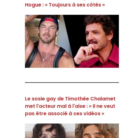
Hogue : « Toujours à ses côtés »
Le sosie gay de Timothée Chalamet
met l'acteur mal à l'aise : « Il ne veut
pas être associé à ces vidéos »