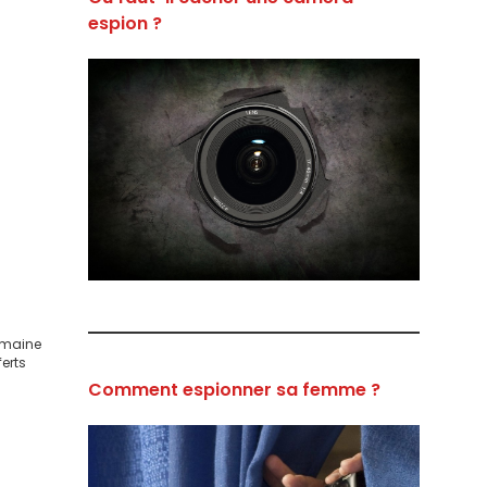
espion ?
s
domaine
ferts
Comment espionner sa femme ?