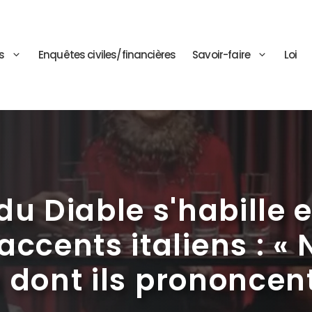
s
Enquêtes civiles/financières
Savoir-faire
Loi
du Diable s'habille 
ccents italiens : «
n dont ils prononcen