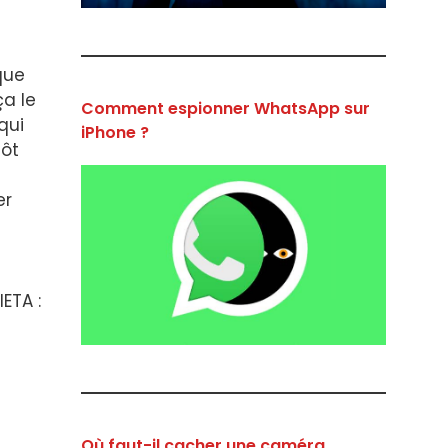
que
ça le
Comment espionner WhatsApp sur
qui
iPhone ?
tôt
er
ETA :
Où faut-il cacher une caméra