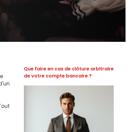
Que faire en cas de clôture arbitraire
de votre compte bancaire ?
le
d'un
 Tout