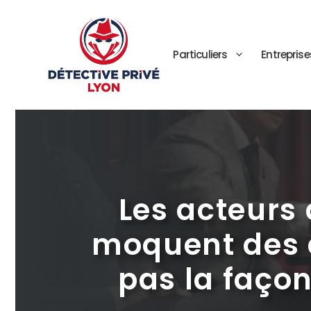
Aller
au
contenu
Particuliers
Entreprise
Les acteurs 
moquent des a
pas la faço