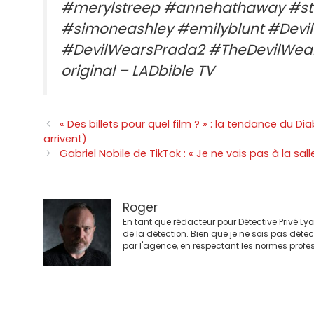
#merylstreep #annehathaway #sta
#simoneashley #emilyblunt #Devi
#DevilWearsPrada2 #TheDevilWea
original – LADbible TV
Navigation
« Des billets pour quel film ? » : la tendance du Di
des
arrivent)
articles
Gabriel Nobile de TikTok : « Je ne vais pas à la sa
Roger
En tant que rédacteur pour Détective Privé Ly
de la détection. Bien que je ne sois pas déte
par l'agence, en respectant les normes profes