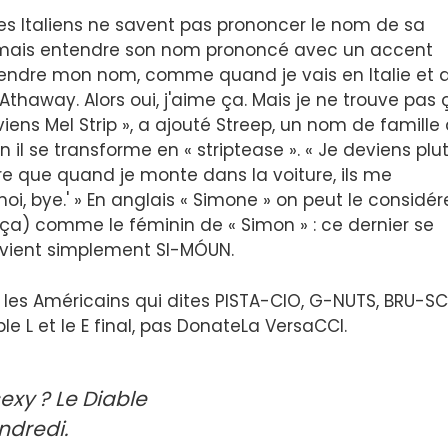
es Italiens ne savent pas prononcer le nom de sa
amais entendre son nom prononcé avec un accent
 entendre mon nom, comme quand je vais en Italie et 
thaway. Alors oui, j'aime ça. Mais je ne trouve pas 
viens Mel Strip », a ajouté Streep, un nom de famille 
n il se transforme en « striptease ». « Je deviens plu
re que quand je monte dans la voiture, ils me
moi, bye.' » En anglais « Simone » on peut le considér
) comme le féminin de « Simon » : ce dernier se
evient simplement SI-MÓUN.
les Américains qui dites PISTA-CIO, G-NUTS, BRU-SCI
 L et le E final, pas DonateLa VersaCCI.
sexy ? Le Diable
ndredi.