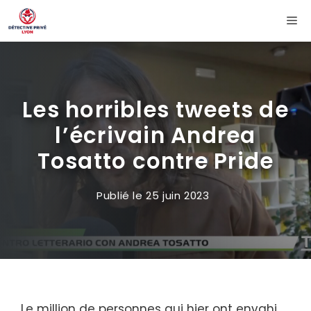
Aller
Me
au
contenu
Les horribles tweets de
l’écrivain Andrea
Tosatto contre Pride
Publié le
25 juin 2023
Le million de personnes qui hier ont envahi