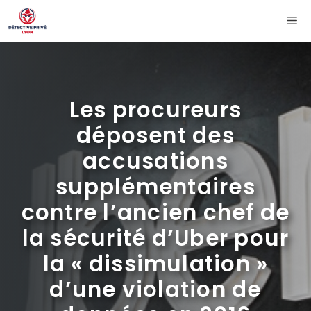
Aller
Me
au
contenu
Les procureurs
déposent des
accusations
supplémentaires
contre l’ancien chef de
la sécurité d’Uber pour
la « dissimulation »
d’une violation de