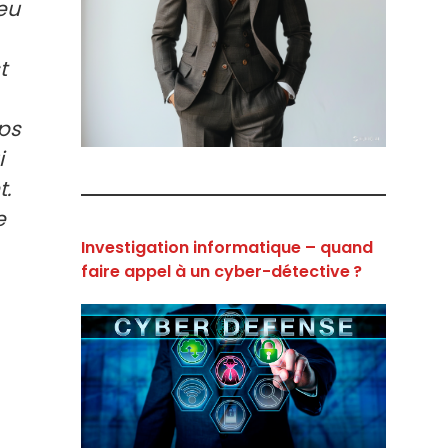
eu
t
mps
i
t.
e
Investigation informatique – quand
faire appel à un cyber-détective ?