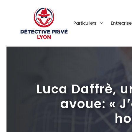
Aller
au
contenu
Particuliers
Entreprise
Luca Daffrè, u
avoue: « J’
ho