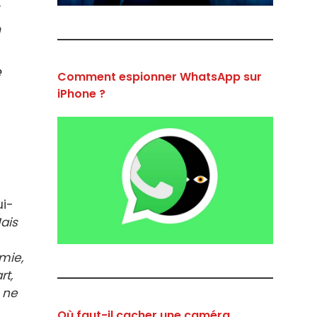
n
e
Comment espionner WhatsApp sur
iPhone ?
ui-
Mais
mie,
rt,
e ne
Où faut-il cacher une caméra