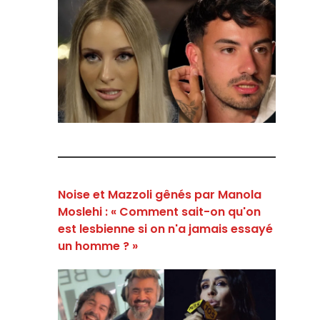
Noise et Mazzoli gênés par Manola
Moslehi : « Comment sait-on qu'on
est lesbienne si on n'a jamais essayé
un homme ? »