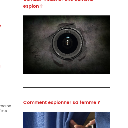
espion ?
d
g-
Comment espionner sa femme ?
domaine
ferts