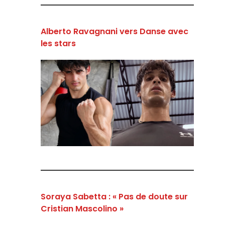
Alberto Ravagnani vers Danse avec
les stars
Soraya Sabetta : « Pas de doute sur
Cristian Mascolino »