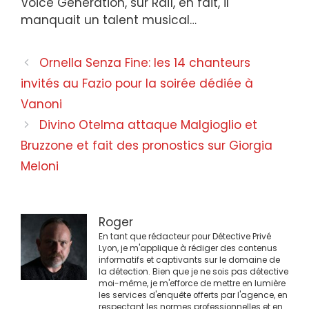
Voice Generation, sur Rai1, en fait, il
manquait un talent musical…
Navigation
Ornella Senza Fine: les 14 chanteurs
des
invités au Fazio pour la soirée dédiée à
articles
Vanoni
Divino Otelma attaque Malgioglio et
Bruzzone et fait des pronostics sur Giorgia
Meloni
Roger
En tant que rédacteur pour Détective Privé
Lyon, je m'applique à rédiger des contenus
informatifs et captivants sur le domaine de
la détection. Bien que je ne sois pas détective
moi-même, je m'efforce de mettre en lumière
les services d'enquête offerts par l'agence, en
respectant les normes professionnelles et en