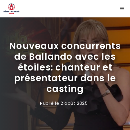
Aller
Me
au
contenu
Nouveaux concurrents
de Ballando avec les
étoiles: chanteur et
présentateur dans le
casting
Publié le
2 août 2025