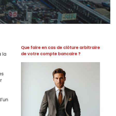
Que faire en cas de clôture arbitraire
de votre compte bancaire ?
 la
es
r
d’un