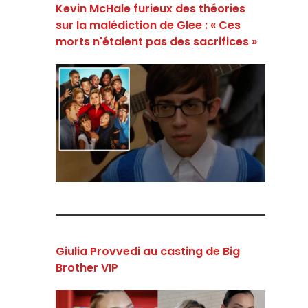
Kevin McHale furieux des théories
sur la malédiction de Glee : « Ces
morts n'étaient pas des sacrifices »
Giulia Provvedi au casting de Big
Brother VIP