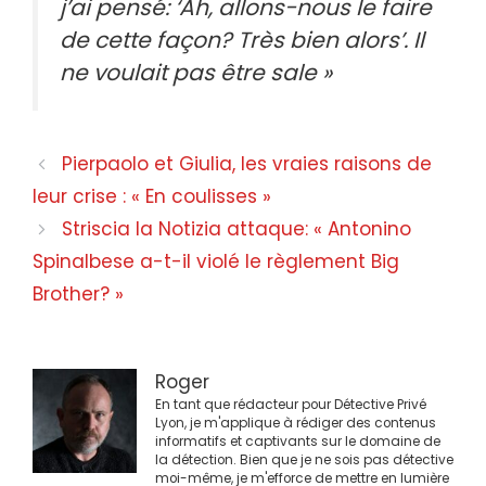
j’ai pensé: ‘Ah, allons-nous le faire
de cette façon? Très bien alors’. Il
ne voulait pas être sale »
Navigation
Pierpaolo et Giulia, les vraies raisons de
des
leur crise : « En coulisses »
articles
Striscia la Notizia attaque: « Antonino
Spinalbese a-t-il violé le règlement Big
Brother? »
Roger
En tant que rédacteur pour Détective Privé
Lyon, je m'applique à rédiger des contenus
informatifs et captivants sur le domaine de
la détection. Bien que je ne sois pas détective
moi-même, je m'efforce de mettre en lumière