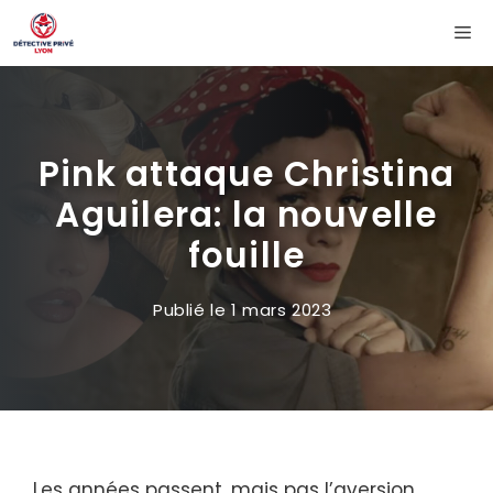
Aller
Me
au
contenu
Pink attaque Christina
Aguilera: la nouvelle
fouille
Publié le
1 mars 2023
Les années passent, mais pas l’aversion