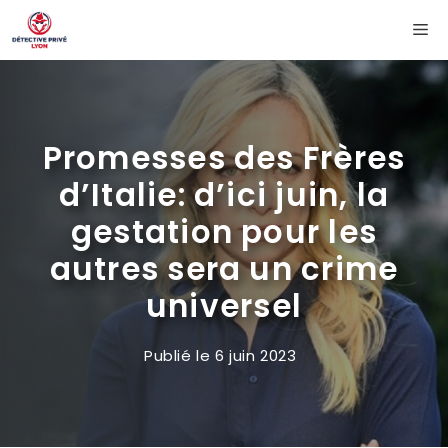
Aller
Me
au
contenu
Promesses des Frères
d’Italie: d’ici juin, la
gestation pour les
autres sera un crime
universel
Publié le
6 juin 2023