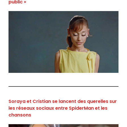
public »
Soraya et Cristian se lancent des querelles sur
les réseaux sociaux entre SpiderMan et les
chansons