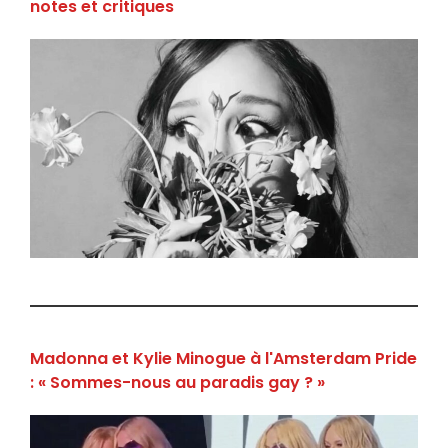
notes et critiques
Madonna et Kylie Minogue à l'Amsterdam Pride
: « Sommes-nous au paradis gay ? »