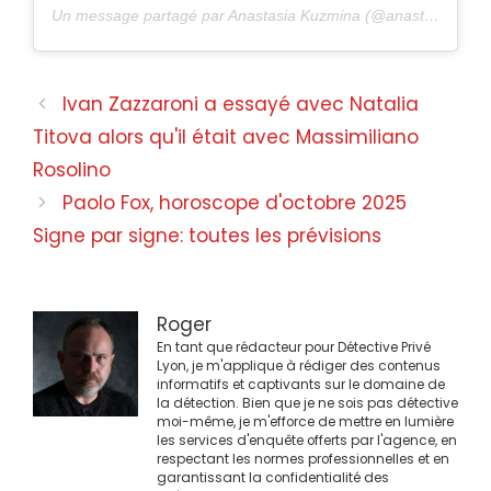
Un message partagé par Anastasia Kuzmina (@anastasia__kuzmina)
Navigation
Ivan Zazzaroni a essayé avec Natalia
des
Titova alors qu'il était avec Massimiliano
articles
Rosolino
Paolo Fox, horoscope d'octobre 2025
Signe par signe: toutes les prévisions
Roger
En tant que rédacteur pour Détective Privé
Lyon, je m'applique à rédiger des contenus
informatifs et captivants sur le domaine de
la détection. Bien que je ne sois pas détective
moi-même, je m'efforce de mettre en lumière
les services d'enquête offerts par l'agence, en
respectant les normes professionnelles et en
garantissant la confidentialité des