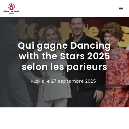
Aller
Me
au
contenu
Qui gagne Dancing
with the Stars 2025
selon les parieurs
Publié le
27 septembre 2025