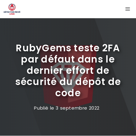
Aller
Me
au
contenu
RubyGems teste 2FA
par défaut dans le
dernier effort de
sécurité du dépôt de
code
Publié le
3 septembre 2022