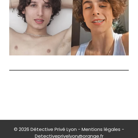
© 2026
Détective Privé Lyon
-
Mentions légales
-
Detectiveprivelyon@orange.fr