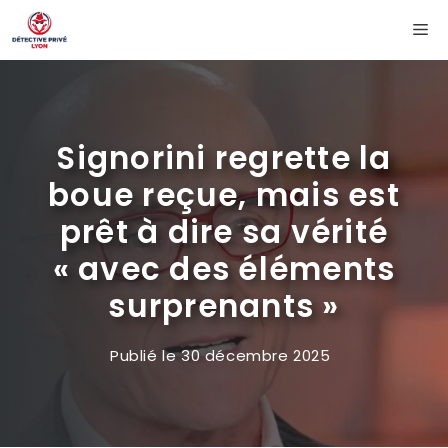
Aller
Me
au
contenu
Signorini regrette la
boue reçue, mais est
prêt à dire sa vérité
« avec des éléments
surprenants »
Publié le
30 décembre 2025