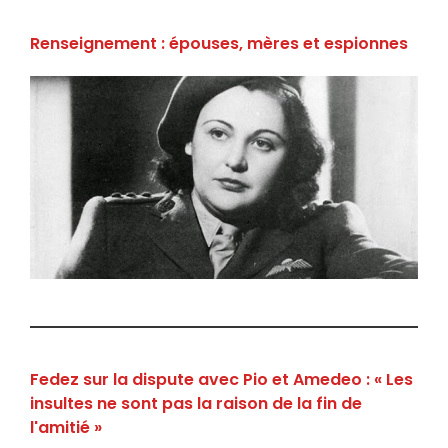
Renseignement : épouses, mères et espionnes
Fedez sur la dispute avec Pio et Amedeo : « Les
insultes ne sont pas la raison de la fin de
l'amitié »