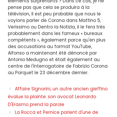
éléments surprenants ? Dans ce cas, je ne
pense pas que cela se produira à la
télévision, il est peu probable que nous le
voyions parler de Corona dans Mattino 5,
Verissimo ou Dentro la Notizia, il le fera très
probablement dans les fameux « bureaux
compétents », également parce qu'en plus
des accusations au format YouTube,
Alfonso a maintenant été dénoncé par
Antonio Medugno et était également au
centre de l'interrogatoire de Fabrizio Corona
au Parquet le 23 décembre dernier.
Navigation
Affaire Signorini, un autre ancien gieffino
des
évalue la plainte: son avocat Leonardo
articles
D'Erasmo prend la parole
La Rocca et Pernice parlent d'une de