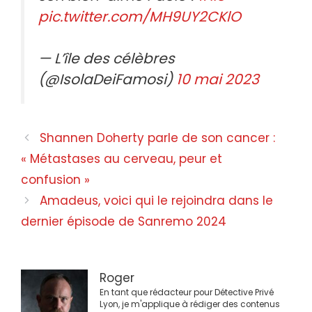
pic.twitter.com/MH9UY2CKlO
— L’île des célèbres
(@IsolaDeiFamosi)
10 mai 2023
Navigation
Shannen Doherty parle de son cancer :
des
« Métastases au cerveau, peur et
articles
confusion »
Amadeus, voici qui le rejoindra dans le
dernier épisode de Sanremo 2024
Roger
En tant que rédacteur pour Détective Privé
Lyon, je m'applique à rédiger des contenus