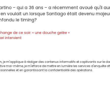
Martino – qui a 36 ans – a récemment avoué qu'il aur
il en voulait un lorsque Santiago était devenu majeur
nfondu le timing?
change de ce soir: « une douche gelée »
ri intervient
on, je m'applique à rédiger des contenus informatifs et captivants sur le 
ctive moi-même, je m'efforce de mettre en lumière les services d'enquête of
sionnelles et en garantissant la confidentialité des opérations.