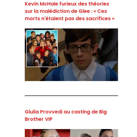
Kevin McHale furieux des théories
sur la malédiction de Glee : « Ces
morts n'étaient pas des sacrifices »
Giulia Provvedi au casting de Big
Brother VIP