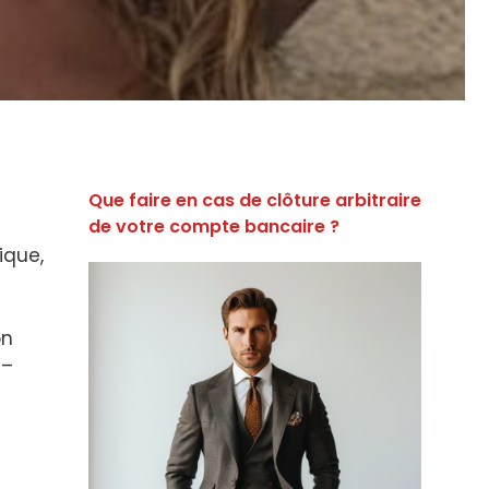
Que faire en cas de clôture arbitraire
de votre compte bancaire ?
ique,
on
 –