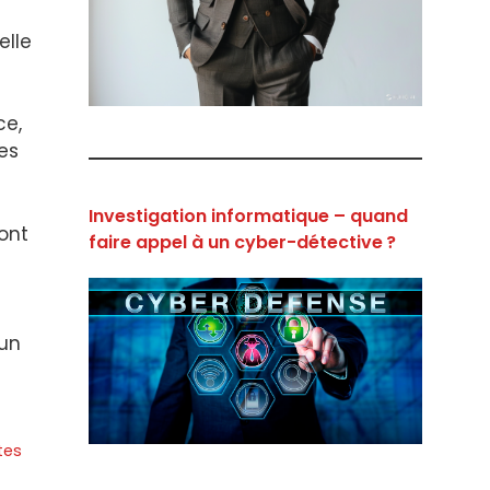
elle
ce,
es
Investigation informatique – quand
 ont
faire appel à un cyber-détective ?
 un
tes