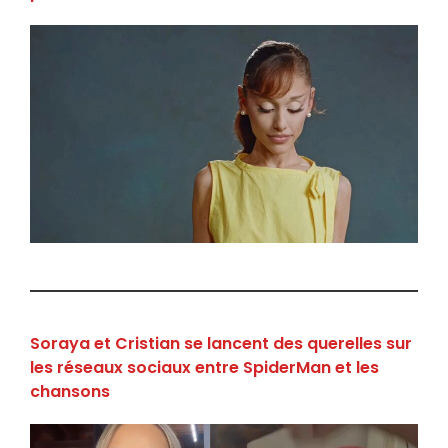
Soraya et Cristian se lancent des querelles sur
les réseaux sociaux entre SpiderMan et les
chansons