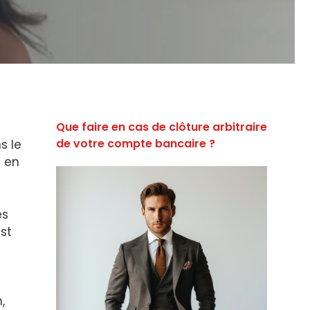
Que faire en cas de clôture arbitraire
de votre compte bancaire ?
s le
e en
es
st
,