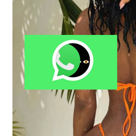
Comment espionner WhatsApp sur
iPhone ?
Où faut-il cacher une caméra
espion ?