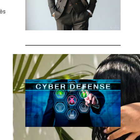
rès
Investigation informatique – quand
faire appel à un cyber-détective ?