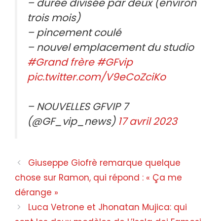
– durée divisée par deux (environ
trois mois)
– pincement coulé
– nouvel emplacement du studio
#Grand frère
#GFvip
pic.twitter.com/V9eCoZciKo
– NOUVELLES GFVIP 7
(@GF_vip_news)
17 avril 2023
Navigation
Giuseppe Giofrè remarque quelque
des
chose sur Ramon, qui répond : « Ça me
articles
dérange »
Luca Vetrone et Jhonatan Mujica: qui