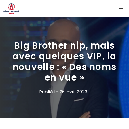
Aller
Me
au
contenu
Big Brother nip, mais
avec quelques VIP, la
nouvelle : « Des noms
en vue »
Publié le
26 avril 2023