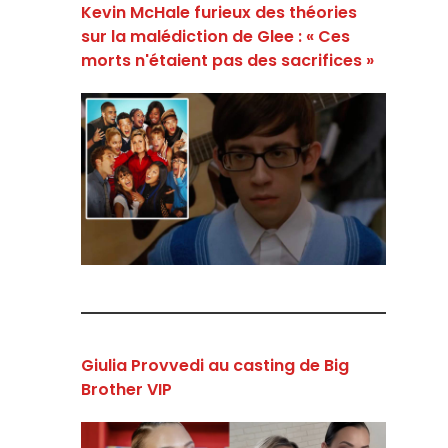
Kevin McHale furieux des théories
sur la malédiction de Glee : « Ces
morts n'étaient pas des sacrifices »
Giulia Provvedi au casting de Big
Brother VIP