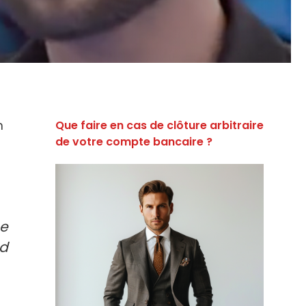
n
Que faire en cas de clôture arbitraire
de votre compte bancaire ?
ne
nd