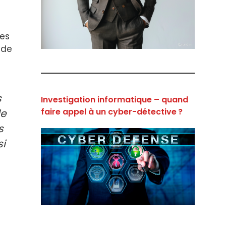
ues
 de
s
Investigation informatique – quand
faire appel à un cyber-détective ?
le
s
si