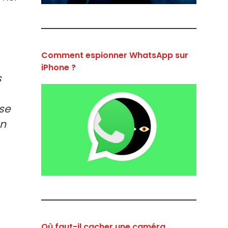
Comment espionner WhatsApp sur
iPhone ?
s
ise
un
Où faut-il cacher une caméra