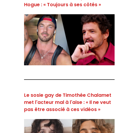
Hogue : « Toujours à ses côtés »
Le sosie gay de Timothée Chalamet
met l'acteur mal à l'aise : « Il ne veut
pas être associé à ces vidéos »