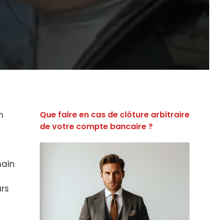
n
Que faire en cas de clôture arbitraire
de votre compte bancaire ?
main
urs