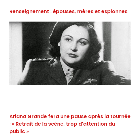
Renseignement : épouses, mères et espionnes
Ariana Grande fera une pause après la tournée
: « Retrait de la scène, trop d'attention du
public »