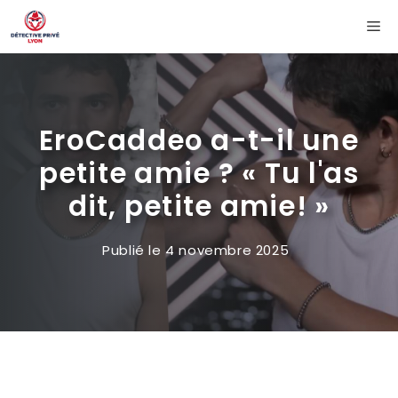
Aller
Me
au
contenu
EroCaddeo a-t-il une
petite amie ? « Tu l'as
dit, petite amie! »
Publié le
4 novembre 2025