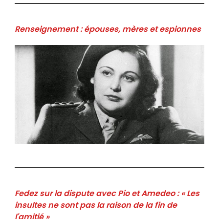
Renseignement : épouses, mères et espionnes
Fedez sur la dispute avec Pio et Amedeo : « Les
insultes ne sont pas la raison de la fin de
l'amitié »