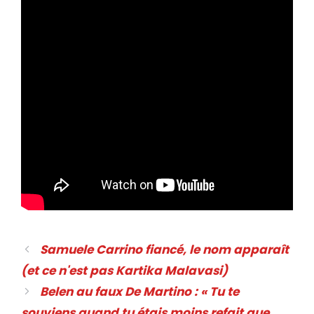
Navigation
Samuele Carrino fiancé, le nom apparaît
des
(et ce n'est pas Kartika Malavasi)
articles
Belen au faux De Martino : « Tu te
souviens quand tu étais moins refait que