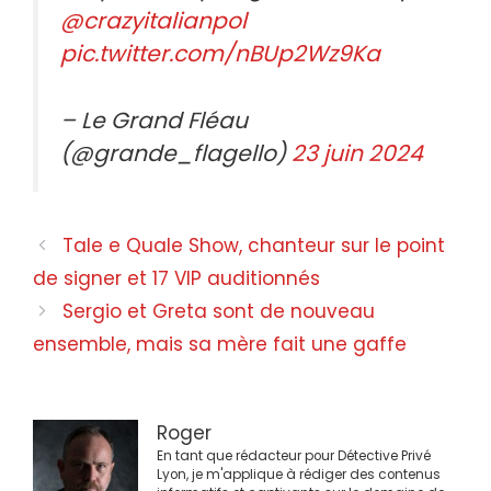
@crazyitalianpol
pic.twitter.com/nBUp2Wz9Ka
– Le Grand Fléau
(@grande_flagello)
23 juin 2024
Navigation
Tale e Quale Show, chanteur sur le point
des
de signer et 17 VIP auditionnés
articles
Sergio et Greta sont de nouveau
ensemble, mais sa mère fait une gaffe
Roger
En tant que rédacteur pour Détective Privé
Lyon, je m'applique à rédiger des contenus