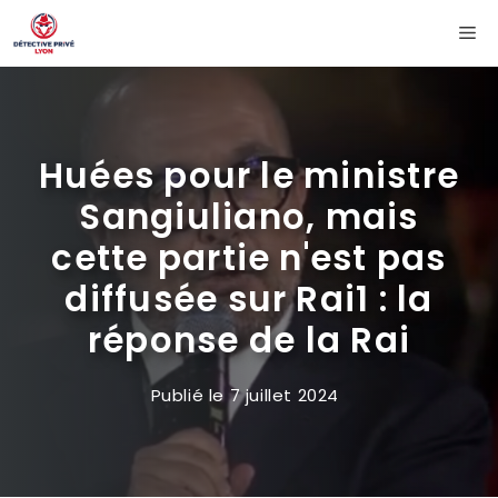
Aller
Me
au
contenu
Huées pour le ministre
Sangiuliano, mais
cette partie n'est pas
diffusée sur Rai1 : la
réponse de la Rai
Publié le
7 juillet 2024